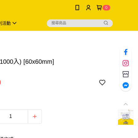
0
利活動
000入) [60x60mm]
0