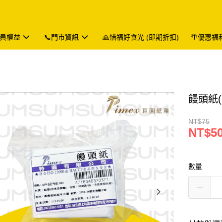
會員權益
📞門市資訊
🙏惜福好食光 (即期折扣)
🌴優惠福
饅頭紙(1
NT$75
NT$5
數量