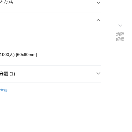
送方式
次付款
清除
紀錄
付款
000入) [60x60mm]
類 (1)
材料】
├烤盤紙/蛋糕底紙
客服
y