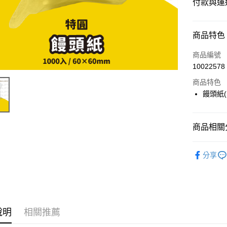
付款與運
付款方式
商品特色
信用卡一
商品編號
10022578
超商取貨
商品特色
LINE Pay
饅頭紙(1
Apple Pay
商品相關分
街口支付
⭐️【包裝
悠遊付
分享
Google Pa
ATM付款
說明
相關推薦
運送方式