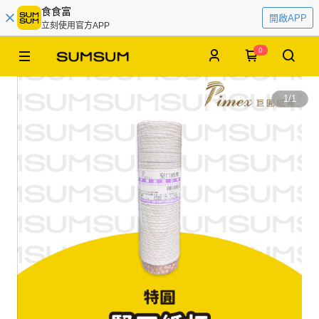
食食富
開啟APP
立刻使用官方APP
0
1
/
1