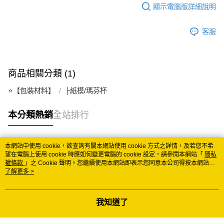
顯示電腦版詳細說明
每筆NT$150
常溫離島宅配 (小琉球.蘭嶼除外)
客服
每筆NT$350
付款後門市自取 (常溫)
商品相關分類 (1)
免運費
⭐️【包裝材料】
├紙模/瑪芬杯
本分類熱銷
全站排行
本網站中使用 cookie，欲查詢有關本網站使用 cookie 方式之詳情，及若您不希
熱門標籤
望在電腦上使用 cookie 時應如何變更電腦的 cookie 設定，請參閱本網站「
隱私
權條款
」之 Cookie 聲明。您繼續使用本網站即表示您同意本公司得按本網站使
用條款之 Cookie 聲明使用 cookie。
了解更多 >
我知道了