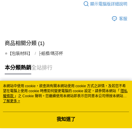
顯示電腦版詳細說明
每筆NT$150
常溫離島宅配 (小琉球.蘭嶼除外)
客服
每筆NT$350
付款後門市自取 (常溫)
商品相關分類 (1)
免運費
⭐️【包裝材料】
├紙模/瑪芬杯
本分類熱銷
全站排行
本網站中使用 cookie，欲查詢有關本網站使用 cookie 方式之詳情，及若您不希
熱門標籤
望在電腦上使用 cookie 時應如何變更電腦的 cookie 設定，請參閱本網站「
隱私
權條款
」之 Cookie 聲明。您繼續使用本網站即表示您同意本公司得按本網站使
用條款之 Cookie 聲明使用 cookie。
了解更多 >
我知道了