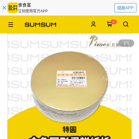
食食富
開啟APP
立刻使用官方APP
0
1
/
1