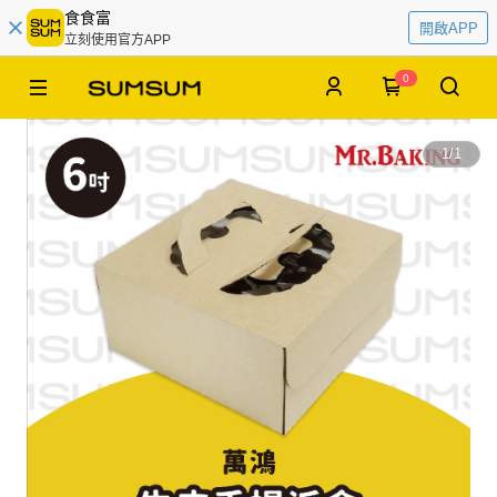
食食富
開啟APP
立刻使用官方APP
0
1
/
1