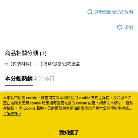
宅配
顯示電腦版詳細說明
每筆NT$150
常溫離島宅配 (小琉球.蘭嶼除外)
客服
每筆NT$350
付款後門市自取 (常溫)
商品相關分類 (1)
免運費
⭐️【包裝材料】
├禮盒/提袋/蛋糕紙盒
本分類熱銷
全站排行
本網站中使用 cookie，欲查詢有關本網站使用 cookie 方式之詳情，及若您不希
熱門標籤
望在電腦上使用 cookie 時應如何變更電腦的 cookie 設定，請參閱本網站「
隱私
權條款
」之 Cookie 聲明。您繼續使用本網站即表示您同意本公司得按本網站使
用條款之 Cookie 聲明使用 cookie。
了解更多 >
我知道了