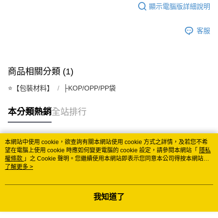
顯示電腦版詳細說明
每筆NT$150
常溫離島宅配 (小琉球.蘭嶼除外)
客服
每筆NT$350
付款後門市自取 (常溫)
商品相關分類 (1)
免運費
⭐️【包裝材料】
├KOP/OPP/PP袋
本分類熱銷
全站排行
本網站中使用 cookie，欲查詢有關本網站使用 cookie 方式之詳情，及若您不希
熱門標籤
望在電腦上使用 cookie 時應如何變更電腦的 cookie 設定，請參閱本網站「
隱私
權條款
」之 Cookie 聲明。您繼續使用本網站即表示您同意本公司得按本網站使
用條款之 Cookie 聲明使用 cookie。
了解更多 >
我知道了