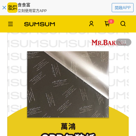
食食富
開啟APP
立刻使用官方APP
0
1
/
1