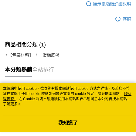
顯示電腦版詳細說明
每筆NT$150
常溫離島宅配 (小琉球.蘭嶼除外)
客服
每筆NT$350
付款後門市自取 (常溫)
商品相關分類 (1)
免運費
⭐️【包裝材料】
├蛋糕底盤
本分類熱銷
全站排行
本網站中使用 cookie，欲查詢有關本網站使用 cookie 方式之詳情，及若您不希
熱門標籤
望在電腦上使用 cookie 時應如何變更電腦的 cookie 設定，請參閱本網站「
隱私
權條款
」之 Cookie 聲明。您繼續使用本網站即表示您同意本公司得按本網站使
用條款之 Cookie 聲明使用 cookie。
了解更多 >
我知道了