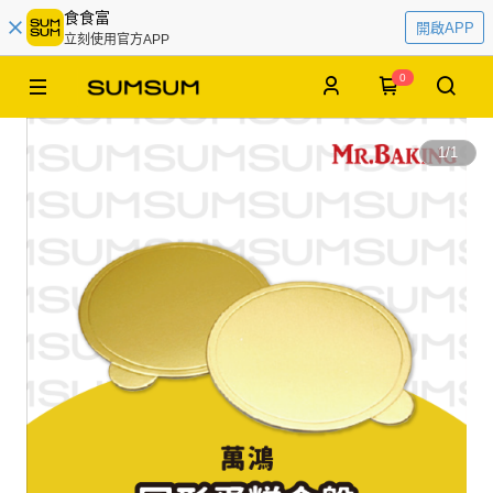
食食富
開啟APP
立刻使用官方APP
0
1
/
1