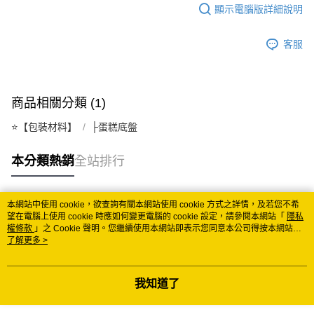
顯示電腦版詳細說明
每筆NT$150
常溫離島宅配 (小琉球.蘭嶼除外)
客服
每筆NT$350
付款後門市自取 (常溫)
商品相關分類 (1)
免運費
⭐️【包裝材料】
├蛋糕底盤
本分類熱銷
全站排行
本網站中使用 cookie，欲查詢有關本網站使用 cookie 方式之詳情，及若您不希
熱門標籤
望在電腦上使用 cookie 時應如何變更電腦的 cookie 設定，請參閱本網站「
隱私
權條款
」之 Cookie 聲明。您繼續使用本網站即表示您同意本公司得按本網站使
用條款之 Cookie 聲明使用 cookie。
了解更多 >
我知道了