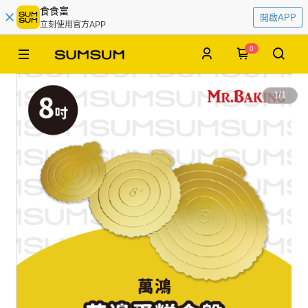
食食富
開啟APP
立刻使用官方APP
0
1
/
1