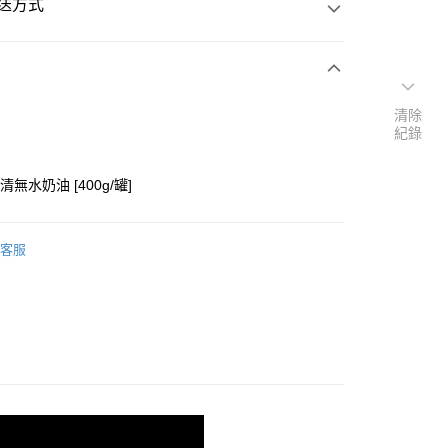
送方式
次付款
清除
紀錄
付款
清無水奶油 [400g/罐]
客服
y