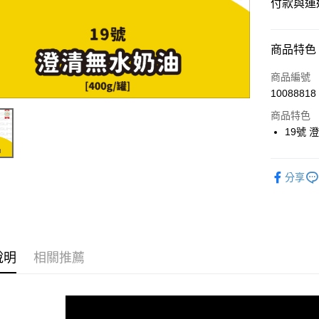
付款與運
付款方式
商品特色
信用卡一
商品編號
10088818
超商取貨
商品特色
LINE Pay
19號 澄
Apple Pay
分享
街口支付
悠遊付
Google Pa
說明
相關推薦
ATM付款
運送方式