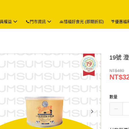
會員權益
📞門市資訊
🙏惜福好食光 (即期折扣)
🌴優惠福
19號 澄
NT$480
NT$3
數量