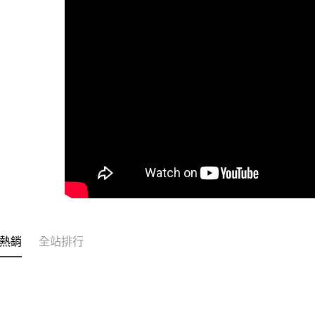
全家取貨
每筆NT$6
付款後全
每筆NT$6
7-11取貨
每筆NT$6
付款後7-1
每筆NT$6
宅配
每筆NT$1
常溫離島宅
熱銷
全站排行
每筆NT$3
付款後門市
免運費