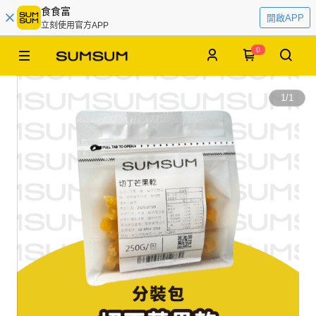
食食富
開啟APP
立刻使用官方APP
0
1
/
1