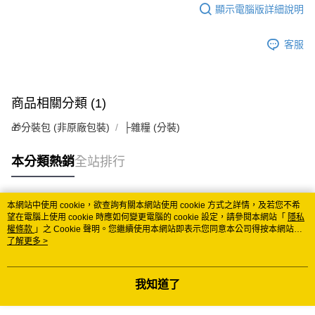
顯示電腦版詳細說明
每筆NT$150
常溫離島宅配 (小琉球.蘭嶼除外)
客服
每筆NT$350
付款後門市自取 (常溫)
商品相關分類 (1)
免運費
🎁分裝包 (非原廠包裝)
├雜糧 (分裝)
本分類熱銷
全站排行
本網站中使用 cookie，欲查詢有關本網站使用 cookie 方式之詳情，及若您不希
熱門標籤
望在電腦上使用 cookie 時應如何變更電腦的 cookie 設定，請參閱本網站「
隱私
權條款
」之 Cookie 聲明。您繼續使用本網站即表示您同意本公司得按本網站使
用條款之 Cookie 聲明使用 cookie。
了解更多 >
我知道了