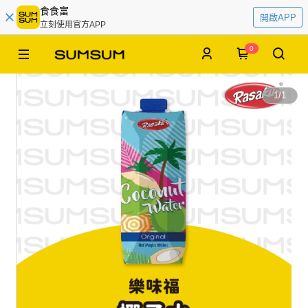
食食富
開啟APP
立刻使用官方APP
0
1
/
1