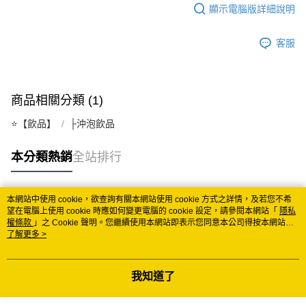
顯示電腦版詳細說明
每筆NT$150
常溫離島宅配 (小琉球.蘭嶼除外)
客服
每筆NT$350
付款後門市自取 (常溫)
商品相關分類 (1)
免運費
⭐️【飲品】
├沖泡飲品
本分類熱銷
全站排行
本網站中使用 cookie，欲查詢有關本網站使用 cookie 方式之詳情，及若您不希
熱門標籤
望在電腦上使用 cookie 時應如何變更電腦的 cookie 設定，請參閱本網站「
隱私
權條款
」之 Cookie 聲明。您繼續使用本網站即表示您同意本公司得按本網站使
用條款之 Cookie 聲明使用 cookie。
了解更多 >
我知道了