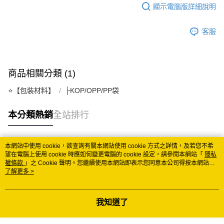
顯示電腦版詳細說明
每筆NT$150
常溫離島宅配 (小琉球.蘭嶼除外)
客服
每筆NT$350
付款後門市自取 (常溫)
商品相關分類 (1)
免運費
⭐️【包裝材料】
├KOP/OPP/PP袋
本分類熱銷
全站排行
本網站中使用 cookie，欲查詢有關本網站使用 cookie 方式之詳情，及若您不希
熱門標籤
望在電腦上使用 cookie 時應如何變更電腦的 cookie 設定，請參閱本網站「
隱私
權條款
」之 Cookie 聲明。您繼續使用本網站即表示您同意本公司得按本網站使
用條款之 Cookie 聲明使用 cookie。
了解更多 >
我知道了