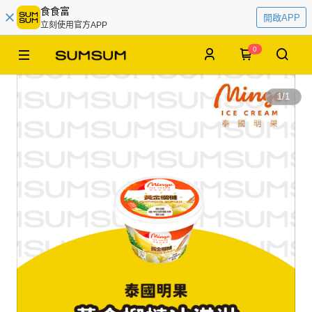
食食富
開啟APP
立刻使用官方APP
0
1
/
1