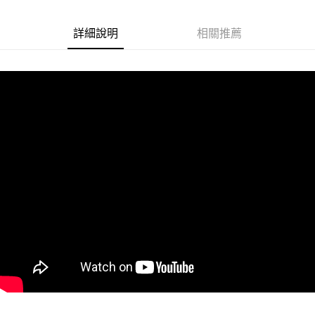
Google Pay
詳細說明
相關推薦
ATM付款
運送方式
冷凍7-11取貨(快速到店)
每筆NT$200
冷凍宅配
每筆NT$225
冷凍離島宅配 (小琉球.蘭嶼除外)
每筆NT$425
付款後門市自取 (冷凍)
免運費