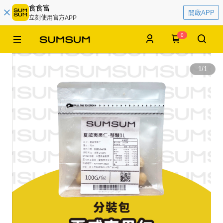
食食富
開啟APP
立刻使用官方APP
0
1
/
1