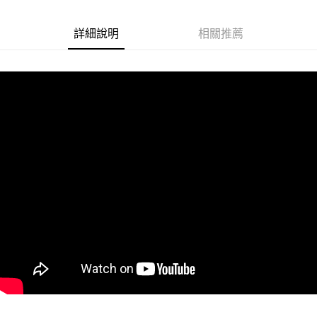
Google Pay
詳細說明
相關推薦
ATM付款
運送方式
冷藏7-11取貨(快速到店)
每筆NT$200
冷藏宅配
每筆NT$225
冷藏離島宅配 (小琉球.蘭嶼除外)
每筆NT$425
付款後門市自取 (冷藏)
免運費