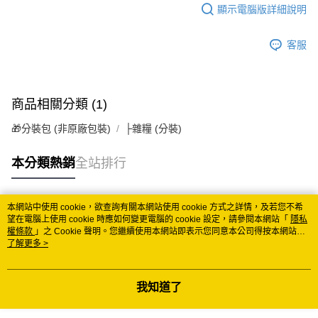
顯示電腦版詳細說明
客服
商品相關分類 (1)
🎁分裝包 (非原廠包裝)
├雜糧 (分裝)
本分類熱銷
全站排行
本網站中使用 cookie，欲查詢有關本網站使用 cookie 方式之詳情，及若您不希
熱門標籤
望在電腦上使用 cookie 時應如何變更電腦的 cookie 設定，請參閱本網站「
隱私
權條款
」之 Cookie 聲明。您繼續使用本網站即表示您同意本公司得按本網站使
用條款之 Cookie 聲明使用 cookie。
了解更多 >
我知道了