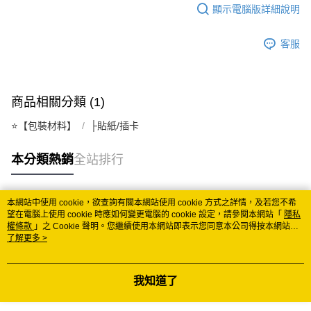
顯示電腦版詳細說明
每筆NT$150
常溫離島宅配 (小琉球.蘭嶼除外)
客服
每筆NT$350
付款後門市自取 (常溫)
商品相關分類 (1)
免運費
⭐️【包裝材料】
├貼紙/插卡
本分類熱銷
全站排行
本網站中使用 cookie，欲查詢有關本網站使用 cookie 方式之詳情，及若您不希
熱門標籤
望在電腦上使用 cookie 時應如何變更電腦的 cookie 設定，請參閱本網站「
隱私
權條款
」之 Cookie 聲明。您繼續使用本網站即表示您同意本公司得按本網站使
用條款之 Cookie 聲明使用 cookie。
了解更多 >
我知道了