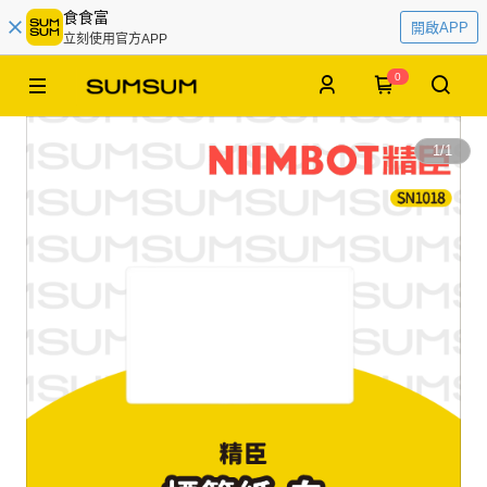
食食富
開啟APP
立刻使用官方APP
0
1
/
1