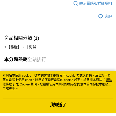
顯示電腦版詳細說明
每筆NT$150
常溫離島宅配 (小琉球.蘭嶼除外)
客服
每筆NT$350
付款後門市自取 (常溫)
商品相關分類 (1)
免運費
⭐️【雜糧】
├海鮮
本分類熱銷
全站排行
本網站中使用 cookie，欲查詢有關本網站使用 cookie 方式之詳情，及若您不希
熱門標籤
望在電腦上使用 cookie 時應如何變更電腦的 cookie 設定，請參閱本網站「
隱私
權條款
」之 Cookie 聲明。您繼續使用本網站即表示您同意本公司得按本網站使
用條款之 Cookie 聲明使用 cookie。
了解更多 >
我知道了