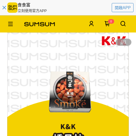
食食富
開啟APP
立刻使用官方APP
0
1
/
1