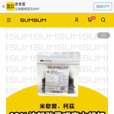
食食富
開啟APP
立刻使用官方APP
0
1
/
1