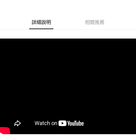
悠遊付
Google Pay
詳細說明
相關推薦
ATM付款
運送方式
冷藏7-11取貨(快速到店)
每筆NT$200
冷藏宅配
每筆NT$225
冷藏離島宅配 (小琉球.蘭嶼除外)
每筆NT$425
付款後門市自取 (冷藏)
免運費