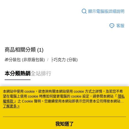
顯示電腦版詳細說明
客服
商品相關分類 (1)
🎁分裝包 (非原廠包裝)
├巧克力 (分裝)
本分類熱銷
全站排行
本網站中使用 cookie，欲查詢有關本網站使用 cookie 方式之詳情，及若您不希
熱門標籤
望在電腦上使用 cookie 時應如何變更電腦的 cookie 設定，請參閱本網站「
隱私
權條款
」之 Cookie 聲明。您繼續使用本網站即表示您同意本公司得按本網站使
用條款之 Cookie 聲明使用 cookie。
了解更多 >
我知道了