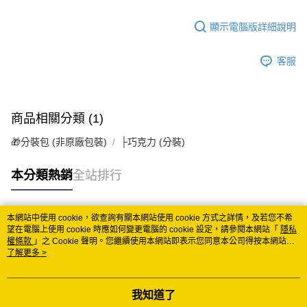
顯示電腦版詳細說明
客服
商品相關分類 (1)
🎁分裝包 (非原廠包裝)
├巧克力 (分裝)
本分類熱銷
全站排行
本網站中使用 cookie，欲查詢有關本網站使用 cookie 方式之詳情，及若您不希
熱門標籤
望在電腦上使用 cookie 時應如何變更電腦的 cookie 設定，請參閱本網站「
隱私
權條款
」之 Cookie 聲明。您繼續使用本網站即表示您同意本公司得按本網站使
用條款之 Cookie 聲明使用 cookie。
了解更多 >
我知道了