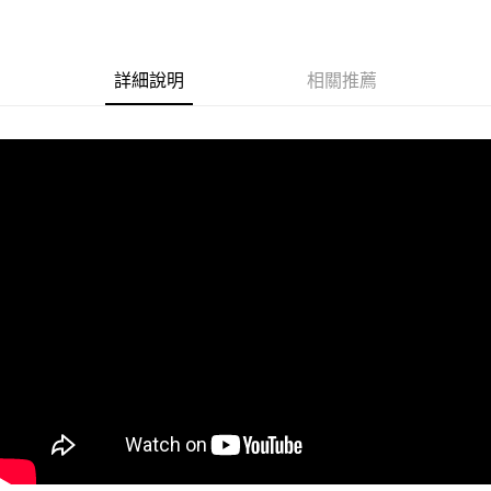
悠遊付
Google Pay
詳細說明
相關推薦
ATM付款
運送方式
冷藏7-11取貨(快速到店)
每筆NT$200
冷藏宅配
每筆NT$225
冷藏離島宅配 (小琉球.蘭嶼除外)
每筆NT$425
付款後門市自取 (冷藏)
免運費