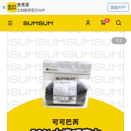
食食富
開啟APP
立刻使用官方APP
0
1
/
1