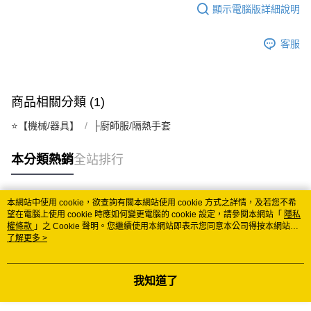
顯示電腦版詳細說明
每筆NT$150
常溫離島宅配 (小琉球.蘭嶼除外)
客服
每筆NT$350
付款後門市自取 (常溫)
商品相關分類 (1)
免運費
⭐️【機械/器具】
├廚師服/隔熱手套
本分類熱銷
全站排行
本網站中使用 cookie，欲查詢有關本網站使用 cookie 方式之詳情，及若您不希
熱門標籤
望在電腦上使用 cookie 時應如何變更電腦的 cookie 設定，請參閱本網站「
隱私
權條款
」之 Cookie 聲明。您繼續使用本網站即表示您同意本公司得按本網站使
用條款之 Cookie 聲明使用 cookie。
了解更多 >
我知道了