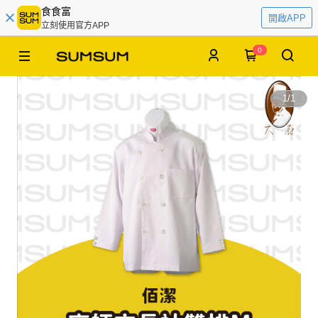
食食富
開啟APP
立刻使用官方APP
0
1
/
1