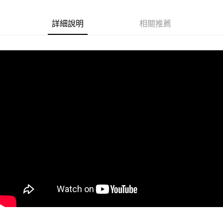
Google Pay
詳細說明
相關推薦
ATM付款
運送方式
冷凍7-11取貨(快速到店)
每筆NT$200
冷凍宅配
每筆NT$225
冷凍離島宅配 (小琉球.蘭嶼除外)
每筆NT$425
付款後門市自取 (冷凍)
免運費