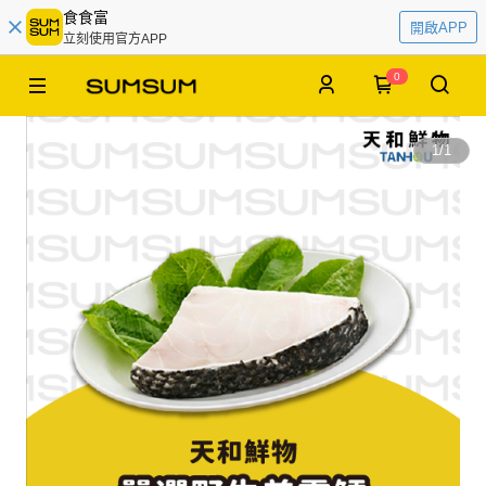
食食富
開啟APP
立刻使用官方APP
0
1
/
1