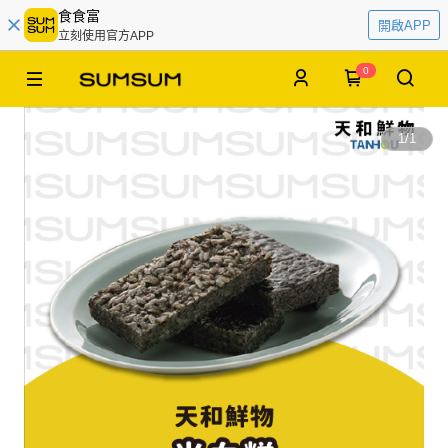
食食富
開啟APP
立刻使用官方APP
0
1
/
1