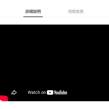
Google Pay
詳細說明
相關推薦
ATM付款
運送方式
冷凍7-11取貨(快速到店)
每筆NT$200
冷凍宅配
每筆NT$225
冷凍離島宅配 (小琉球.蘭嶼除外)
每筆NT$425
付款後門市自取 (冷凍)
免運費