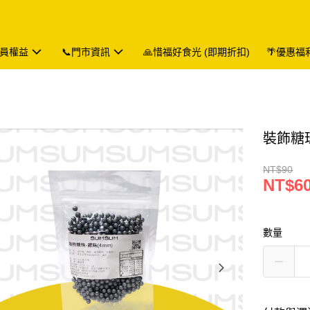
會員權益
📞門市資訊
🙏惜福好食光 (即期折扣)
🌴優惠福
裝飾糖珠
NT$90
NT$6
數量