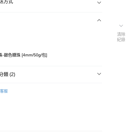
送方式
次付款
清除
紀錄
付款
-銀色糖珠 [4mm/50g/包]
類 (2)
(非原廠包裝)
├食用裝飾 (分裝)
客服
裝飾】
├裝飾彩糖/糖珠
y