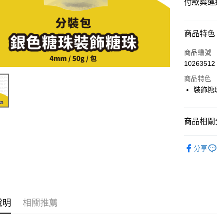
付款與運
付款方式
商品特色
信用卡一
商品編號
10263512
超商取貨
商品特色
LINE Pay
裝飾糖珠
Apple Pay
商品相關分
街口支付
🎁分裝包 
悠遊付
分享
⭐️【食用
Google Pa
ATM付款
說明
相關推薦
運送方式