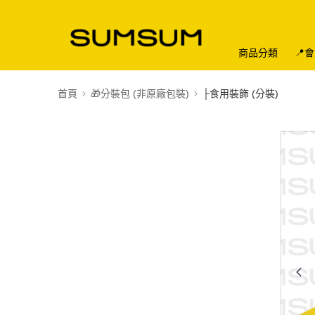
商品分類
📍
首頁
🎁分裝包 (非原廠包裝)
├食用裝飾 (分裝)