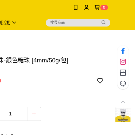
0
利活動
-銀色糖珠 [4mm/50g/包]
0