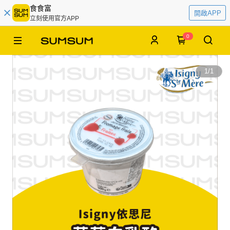
食食富
開啟APP
立刻使用官方APP
0
1
/
1