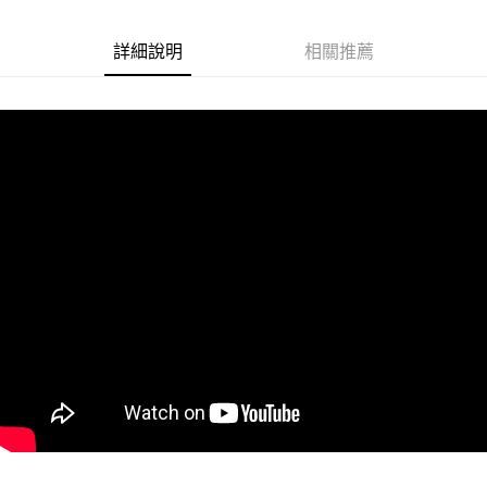
Google Pay
詳細說明
相關推薦
ATM付款
運送方式
冷藏7-11取貨(快速到店)
每筆NT$200
冷藏宅配
每筆NT$225
付款後門市自取 (冷藏)
免運費