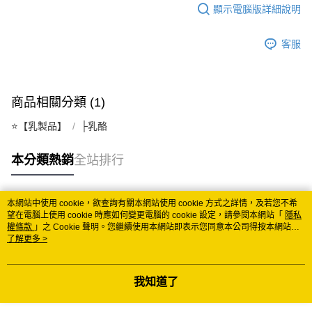
顯示電腦版詳細說明
客服
商品相關分類 (1)
⭐️【乳製品】
├乳酪
本分類熱銷
全站排行
本網站中使用 cookie，欲查詢有關本網站使用 cookie 方式之詳情，及若您不希
熱門標籤
望在電腦上使用 cookie 時應如何變更電腦的 cookie 設定，請參閱本網站「
隱私
權條款
」之 Cookie 聲明。您繼續使用本網站即表示您同意本公司得按本網站使
用條款之 Cookie 聲明使用 cookie。
了解更多 >
我知道了