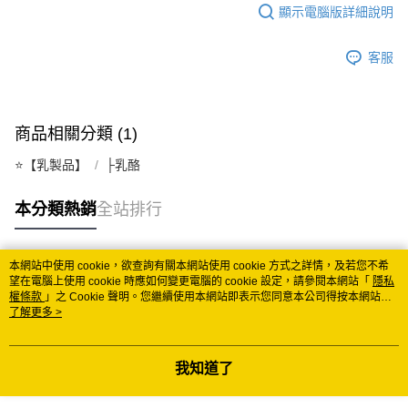
顯示電腦版詳細說明
客服
商品相關分類 (1)
⭐️【乳製品】
├乳酪
本分類熱銷
全站排行
本網站中使用 cookie，欲查詢有關本網站使用 cookie 方式之詳情，及若您不希
熱門標籤
望在電腦上使用 cookie 時應如何變更電腦的 cookie 設定，請參閱本網站「
隱私
權條款
」之 Cookie 聲明。您繼續使用本網站即表示您同意本公司得按本網站使
用條款之 Cookie 聲明使用 cookie。
了解更多 >
我知道了