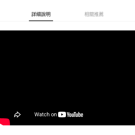
Google Pay
詳細說明
相關推薦
ATM付款
運送方式
冷藏7-11取貨(快速到店)
每筆NT$200
冷藏宅配
每筆NT$225
付款後門市自取 (冷藏)
免運費