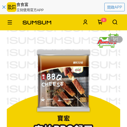
食食富
開啟APP
立刻使用官方APP
0
1
/
1