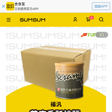
食食富
開啟APP
立刻使用官方APP
0
1
/
1