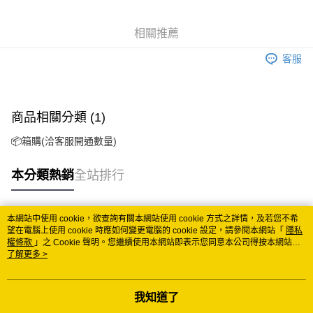
悠遊付
相關推薦
Google Pay
客服
ATM付款
運送方式
商品相關分類 (1)
全家取貨付款
📦箱購(洽客服開通數量)
每筆NT$60
付款後全家取貨
本分類熱銷
全站排行
每筆NT$60
7-11取貨付款
本網站中使用 cookie，欲查詢有關本網站使用 cookie 方式之詳情，及若您不希
熱門標籤
望在電腦上使用 cookie 時應如何變更電腦的 cookie 設定，請參閱本網站「
隱私
每筆NT$60
權條款
」之 Cookie 聲明。您繼續使用本網站即表示您同意本公司得按本網站使
用條款之 Cookie 聲明使用 cookie。
了解更多 >
付款後7-11取貨
每筆NT$60
我知道了
宅配