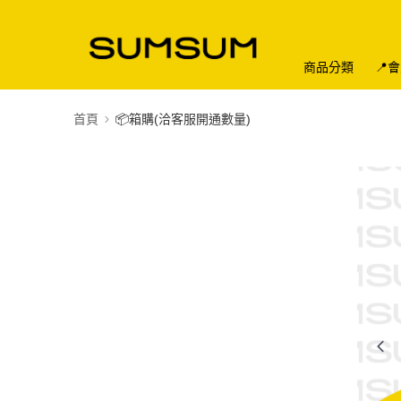
商品分類
📍
首頁
📦箱購(洽客服開通數量)