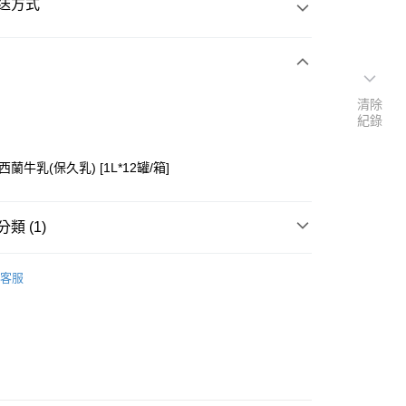
送方式
次付款
清除
紀錄
付款
西蘭牛乳(保久乳) [1L*12罐/箱]
類 (1)
洽客服開通數量)
客服
y