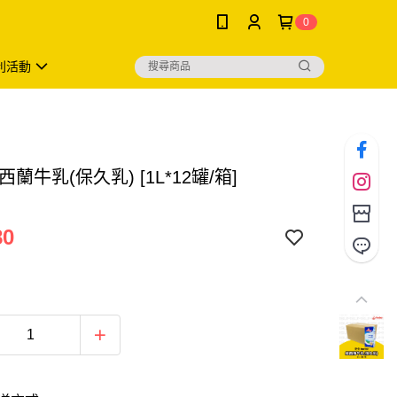
0
利活動
西蘭牛乳(保久乳) [1L*12罐/箱]
80