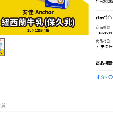
付款與運
付款方式
商品特色
信用卡一
商品編號
10468539
超商取貨
商品特色
LINE Pay
安佳 紐
Apple Pay
商品相關分
街口支付
📦箱購(
悠遊付
分享
Google Pa
ATM付款
推薦
運送方式