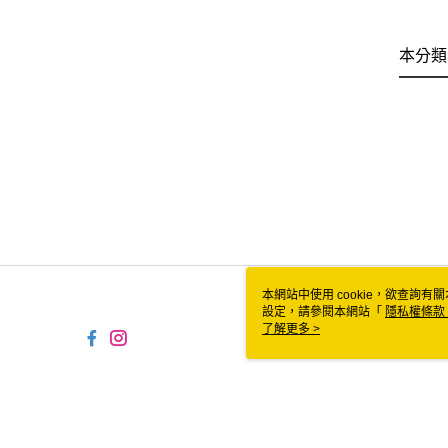
本分類
本網站中使用 cookie，欲查詢有關
設定，請參閱本網站「
隱私權條款
使用 cookie。
了解更多 >