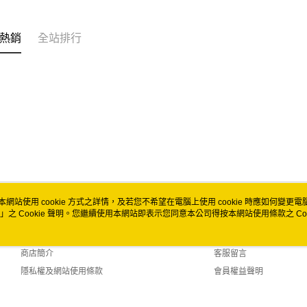
全家取貨
每筆NT$6
熱銷
全站排行
付款後全
每筆NT$6
7-11取貨
每筆NT$6
付款後7-1
每筆NT$6
宅配
本網站使用 cookie 方式之詳情，及若您不希望在電腦上使用 cookie 時應如何變更電腦的
每筆NT$1
」之 Cookie 聲明。您繼續使用本網站即表示您同意本公司得按本網站使用條款之 Coo
關於我們
客服資訊
付款後門市
品牌故事
購物說明
免運費
商店簡介
客服留言
隱私權及網站使用條款
會員權益聲明
聯絡我們