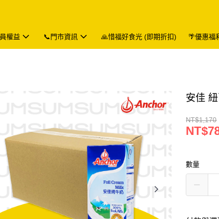
會員權益
📞門市資訊
🙏惜福好食光 (即期折扣)
🌴優惠福
安佳 紐
NT$1,170
NT$7
數量