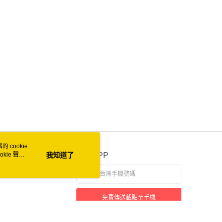
付款
0
家取貨
0
付款
0
1取貨
0
 cookie
50
kie 聲明
我知道了
官方APP
自取 (常溫)
免費傳送載點至手機