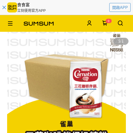
食食富
開啟APP
立刻使用官方APP
0
1
/
1