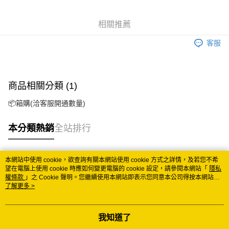
悠遊付
相關推薦
Google Pay
客服
ATM付款
運送方式
商品相關分類 (1)
全家取貨付款
📦箱購(洽客服開通數量)
每筆NT$60
付款後全家取貨
本分類熱銷
全站排行
每筆NT$60
7-11取貨付款
本網站中使用 cookie，欲查詢有關本網站使用 cookie 方式之詳情，及若您不希
熱門標籤
望在電腦上使用 cookie 時應如何變更電腦的 cookie 設定，請參閱本網站「
隱私
每筆NT$60
權條款
」之 Cookie 聲明。您繼續使用本網站即表示您同意本公司得按本網站使
用條款之 Cookie 聲明使用 cookie。
了解更多 >
付款後7-11取貨
每筆NT$60
我知道了
宅配