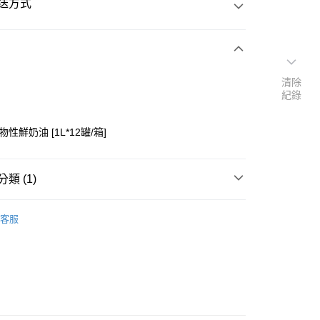
送方式
次付款
清除
紀錄
物性鮮奶油 [1L*12罐/箱]
類 (1)
洽客服開通數量)
y
客服
取貨(快速到店)