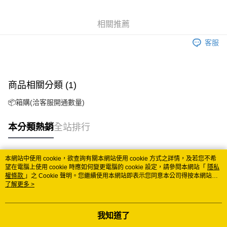
Google Pay
相關推薦
ATM付款
客服
運送方式
冷藏7-11取貨(快速到店)
商品相關分類 (1)
每筆NT$200
📦箱購(洽客服開通數量)
冷藏宅配
每筆NT$225
本分類熱銷
全站排行
付款後門市自取 (冷藏)
免運費
本網站中使用 cookie，欲查詢有關本網站使用 cookie 方式之詳情，及若您不希
熱門標籤
望在電腦上使用 cookie 時應如何變更電腦的 cookie 設定，請參閱本網站「
隱私
權條款
」之 Cookie 聲明。您繼續使用本網站即表示您同意本公司得按本網站使
用條款之 Cookie 聲明使用 cookie。
了解更多 >
我知道了