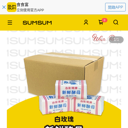
食食富
開啟APP
立刻使用官方APP
0
1
/
1