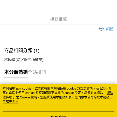
悠遊付
Google Pay
相關推薦
ATM付款
客服
運送方式
冷藏7-11取貨(快速到店)
商品相關分類 (1)
每筆NT$200
📦箱購(洽客服開通數量)
冷藏宅配
每筆NT$225
本分類熱銷
全站排行
付款後門市自取 (冷藏)
免運費
本網站中使用 cookie，欲查詢有關本網站使用 cookie 方式之詳情，及若您不希
熱門標籤
望在電腦上使用 cookie 時應如何變更電腦的 cookie 設定，請參閱本網站「
隱私
權條款
」之 Cookie 聲明。您繼續使用本網站即表示您同意本公司得按本網站使
用條款之 Cookie 聲明使用 cookie。
了解更多 >