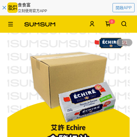
食食富
開啟APP
立刻使用官方APP
0
1
/
1