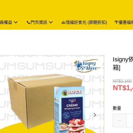
會員權益
📞門市資訊
🙏惜福好食光 (即期折扣)
🌴優惠福
Isign
箱]
NT$2,160
NT$1,
數量