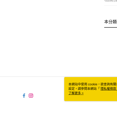
本分類
本網站中使用 cookie，欲查詢有關
設定，請參閱本網站「
隱私權條款
使用 cookie。
了解更多 >