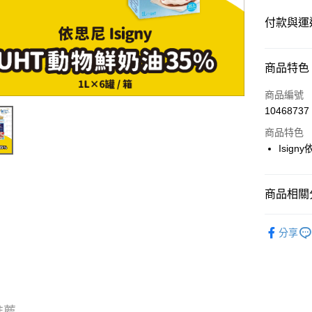
付款與運
付款方式
商品特色
信用卡一
商品編號
10468737
LINE Pay
商品特色
Apple Pay
Isign
街口支付
商品相關分
悠遊付
📦箱購(
Google Pa
分享
ATM付款
運送方式
推薦