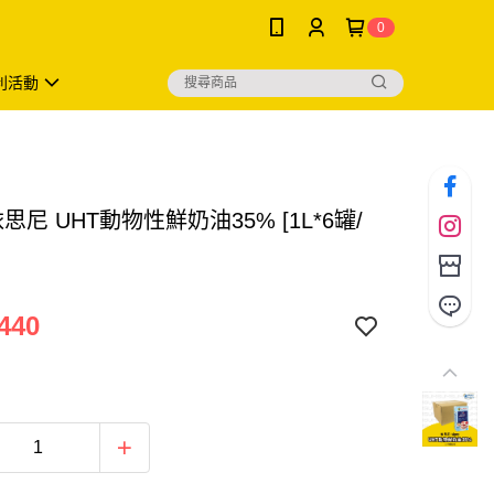
0
利活動
y依思尼 UHT動物性鮮奶油35% [1L*6罐/
440