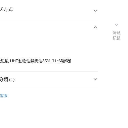
送方式
清除
次付款
紀錄
y依思尼 UHT動物性鮮奶油35% [1L*6罐/箱]
類 (1)
洽客服開通數量)
y
客服