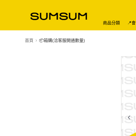
商品分類
📍
首頁
📦箱購(洽客服開通數量)