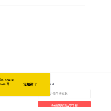
取貨(快速到店)
00
25
自取 (冷藏)
 cookie
kie 聲明
我知道了
官方APP
免費傳送載點至手機