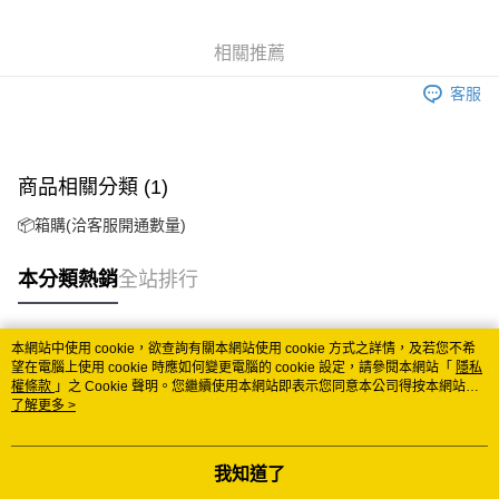
Google Pay
相關推薦
ATM付款
客服
運送方式
冷藏7-11取貨(快速到店)
商品相關分類 (1)
每筆NT$200
📦箱購(洽客服開通數量)
冷藏宅配
每筆NT$225
本分類熱銷
全站排行
付款後門市自取 (冷藏)
免運費
本網站中使用 cookie，欲查詢有關本網站使用 cookie 方式之詳情，及若您不希
熱門標籤
望在電腦上使用 cookie 時應如何變更電腦的 cookie 設定，請參閱本網站「
隱私
權條款
」之 Cookie 聲明。您繼續使用本網站即表示您同意本公司得按本網站使
用條款之 Cookie 聲明使用 cookie。
了解更多 >
我知道了