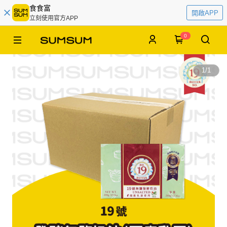
食食富
開啟APP
立刻使用官方APP
0
1
/
1