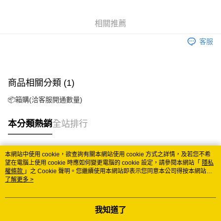
Google Pay
相關推薦
ATM付款
客服
運送方式
冷藏7-11取貨(快速到店)
商品相關分類 (1)
每筆NT$200
📦箱購(洽客服開通數量)
冷藏宅配
每筆NT$225
本分類熱銷
全站排行
付款後門市自取 (冷藏)
免運費
本網站中使用 cookie，欲查詢有關本網站使用 cookie 方式之詳情，及若您不希
熱門標籤
望在電腦上使用 cookie 時應如何變更電腦的 cookie 設定，請參閱本網站「
隱私
權條款
」之 Cookie 聲明。您繼續使用本網站即表示您同意本公司得按本網站使
用條款之 Cookie 聲明使用 cookie。
了解更多 >
我知道了