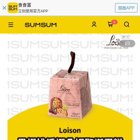
食食富
開啟APP
立刻使用官方APP
0
1
/
1