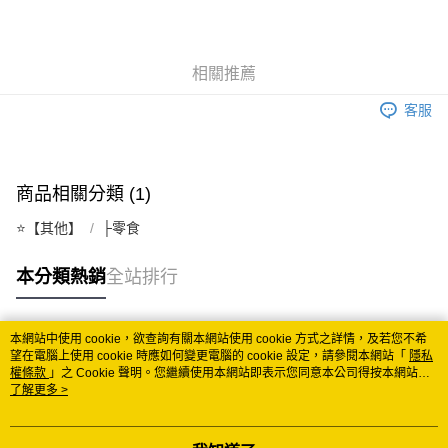
街口支付
悠遊付
相關推薦
Google Pay
客服
ATM付款
運送方式
商品相關分類 (1)
全家取貨付款
⭐️【其他】
├零食
每筆NT$60
付款後全家取貨
本分類熱銷
全站排行
每筆NT$60
7-11取貨付款
本網站中使用 cookie，欲查詢有關本網站使用 cookie 方式之詳情，及若您不希
熱門標籤
望在電腦上使用 cookie 時應如何變更電腦的 cookie 設定，請參閱本網站「
隱私
每筆NT$60
權條款
」之 Cookie 聲明。您繼續使用本網站即表示您同意本公司得按本網站使
用條款之 Cookie 聲明使用 cookie。
了解更多 >
付款後7-11取貨
每筆NT$60