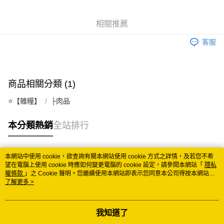
Google Pay
相關推薦
ATM付款
客服
運送方式
冷凍7-11取貨(快速到店)
商品相關分類 (1)
每筆NT$200
⭐️【雜糧】
├肉品
冷凍宅配
每筆NT$225
本分類熱銷
全站排行
付款後門市自取 (冷凍)
免運費
本網站中使用 cookie，欲查詢有關本網站使用 cookie 方式之詳情，及若您不希
熱門標籤
望在電腦上使用 cookie 時應如何變更電腦的 cookie 設定，請參閱本網站「
隱私
權條款
」之 Cookie 聲明。您繼續使用本網站即表示您同意本公司得按本網站使
用條款之 Cookie 聲明使用 cookie。
了解更多 >
我知道了