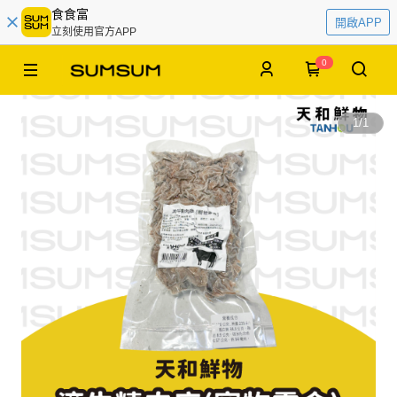
食食富
開啟APP
立刻使用官方APP
0
1
/
1