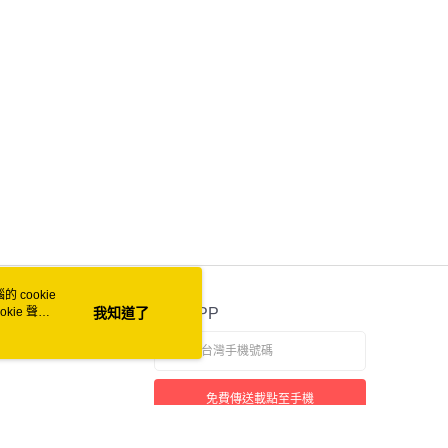
付款
0
家取貨
0
付款
0
1取貨
0
 cookie
50
kie 聲明
我知道了
官方APP
自取 (常溫)
免費傳送載點至手機