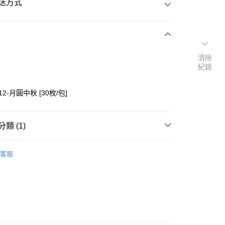
送方式
次付款
清除
紀錄
付款
12-月圓中秋 [30枚/包]
類 (1)
材料】
├貼紙/插卡
客服
y