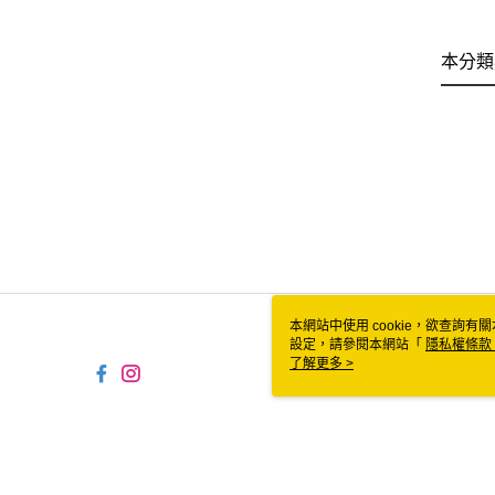
本分類
本網站中使用 cookie，欲查詢有關
設定，請參閱本網站「
隱私權條款
使用 cookie。
了解更多 >