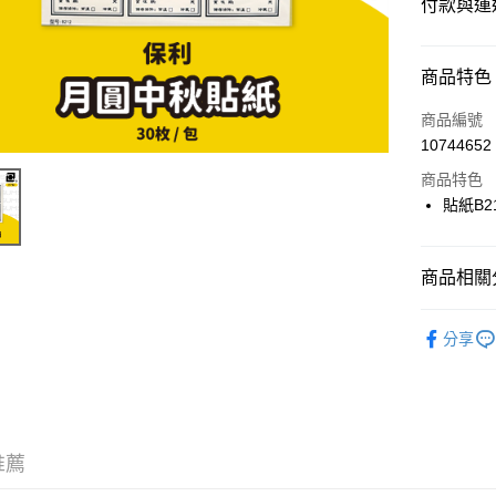
付款與運
付款方式
商品特色
信用卡一
商品編號
10744652
超商取貨
商品特色
LINE Pay
貼紙B2
Apple Pay
商品相關分
街口支付
⭐️【包裝
悠遊付
分享
Google Pa
ATM付款
推薦
運送方式