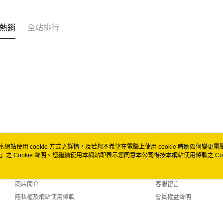
全家取貨
每筆NT$6
熱銷
全站排行
付款後全
每筆NT$6
7-11取貨
每筆NT$6
付款後7-1
每筆NT$6
宅配
本網站使用 cookie 方式之詳情，及若您不希望在電腦上使用 cookie 時應如何變更電腦的
每筆NT$1
」之 Cookie 聲明。您繼續使用本網站即表示您同意本公司得按本網站使用條款之 Coo
關於我們
客服資訊
付款後門市
品牌故事
購物說明
免運費
商店簡介
客服留言
隱私權及網站使用條款
會員權益聲明
聯絡我們