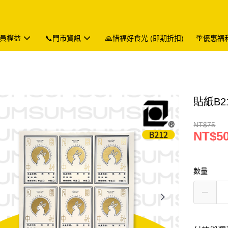
會員權益
📞門市資訊
🙏惜福好食光 (即期折扣)
🌴優惠福
貼紙B2
NT$75
NT$5
數量