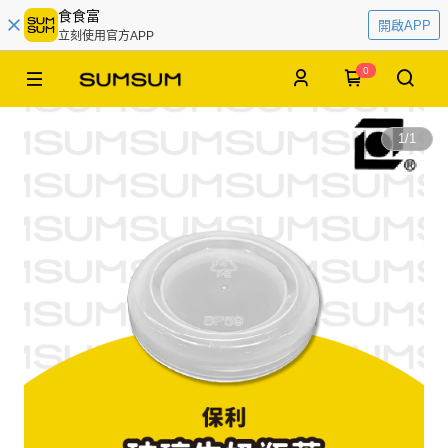
食食富
開啟APP
立刻使用官方APP
0
1
/
1