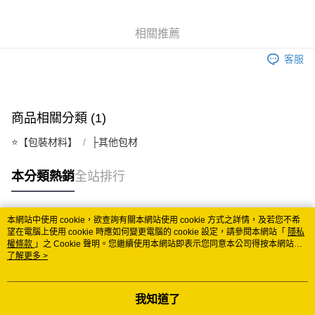
悠遊付
相關推薦
Google Pay
客服
ATM付款
運送方式
商品相關分類 (1)
全家取貨付款
⭐️【包裝材料】
├其他包材
每筆NT$60
付款後全家取貨
本分類熱銷
全站排行
每筆NT$60
7-11取貨付款
本網站中使用 cookie，欲查詢有關本網站使用 cookie 方式之詳情，及若您不希
熱門標籤
望在電腦上使用 cookie 時應如何變更電腦的 cookie 設定，請參閱本網站「
隱私
每筆NT$60
權條款
」之 Cookie 聲明。您繼續使用本網站即表示您同意本公司得按本網站使
用條款之 Cookie 聲明使用 cookie。
了解更多 >
付款後7-11取貨
每筆NT$60
我知道了
宅配