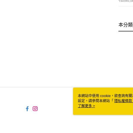
本分類
本網站中使用 cookie，欲查詢有關
設定，請參閱本網站「
隱私權條款
使用 cookie。
了解更多 >