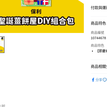
付款與運
付款方式
商品特色
信用卡一
商品編號
10744678
超商取貨
商品特色
LINE Pay
【節慶商
Apple Pay
商品相關分
街口支付
⭐️【其他】
悠遊付
分享
Google Pa
ATM付款
推薦