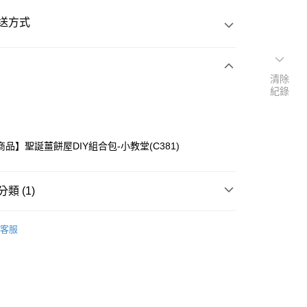
送方式
清除
次付款
紀錄
付款
品】聖誕薑餅屋DIY組合包-小教堂(C381)
類 (1)
├零食
客服
y