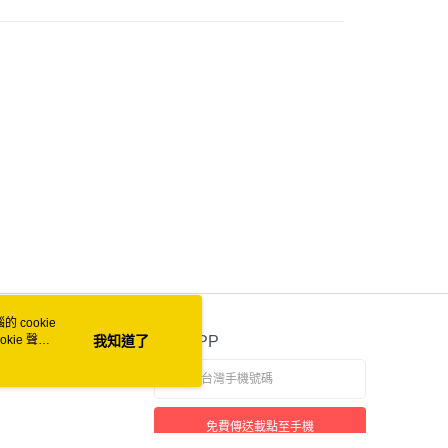
付款
0
家取貨
0
付款
0
1取貨
0
 cookie
50
kie 聲明
我知道了
官方APP
自取 (常溫)
免費傳送載點至手機