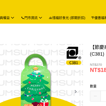
會員權益
📞門市資訊
🙏惜福好食光 (即期折扣)
🌴優惠福
【節慶
(C381)
NT$270
NT$1
數量