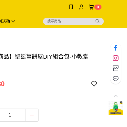
0
利活動
商品】聖誕薑餅屋DIY組合包-小教堂
80