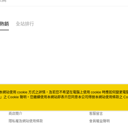
運送方式
全家取貨
每筆NT$6
熱銷
全站排行
付款後全
每筆NT$6
7-11取貨
每筆NT$6
付款後7-1
每筆NT$6
宅配
本網站使用 cookie 方式之詳情，及若您不希望在電腦上使用 cookie 時應如何變更電腦的
每筆NT$1
」之 Cookie 聲明。您繼續使用本網站即表示您同意本公司得按本網站使用條款之 Coo
關於我們
客服資訊
付款後門市
品牌故事
購物說明
免運費
商店簡介
客服留言
隱私權及網站使用條款
會員權益聲明