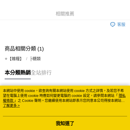
悠遊付
相關推薦
Google Pay
客服
ATM付款
運送方式
商品相關分類 (1)
全家取貨付款
⭐️【雜糧】
├糖類
每筆NT$60
付款後全家取貨
本分類熱銷
全站排行
每筆NT$60
7-11取貨付款
本網站中使用 cookie，欲查詢有關本網站使用 cookie 方式之詳情，及若您不希
熱門標籤
望在電腦上使用 cookie 時應如何變更電腦的 cookie 設定，請參閱本網站「
隱私
每筆NT$60
權條款
」之 Cookie 聲明。您繼續使用本網站即表示您同意本公司得按本網站使
用條款之 Cookie 聲明使用 cookie。
了解更多 >
付款後7-11取貨
每筆NT$60
我知道了
宅配