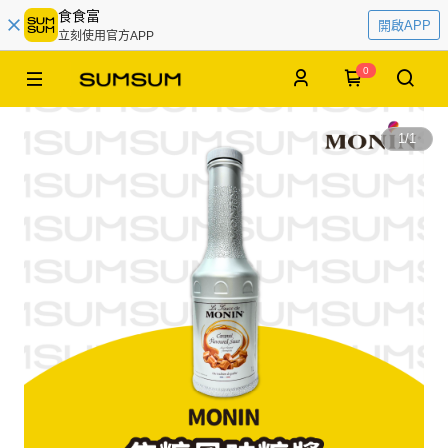
食食富
開啟APP
立刻使用官方APP
0
1
/
1