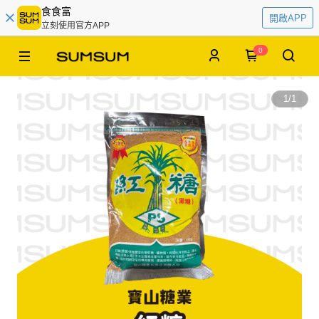
食食富
開啟APP
立刻使用官方APP
0
1
/
1