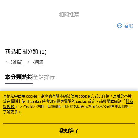
悠遊付
相關推薦
Google Pay
客服
ATM付款
運送方式
商品相關分類 (1)
全家取貨付款
⭐️【雜糧】
├糖類
每筆NT$60
付款後全家取貨
本分類熱銷
全站排行
每筆NT$60
7-11取貨付款
本網站中使用 cookie，欲查詢有關本網站使用 cookie 方式之詳情，及若您不希
熱門標籤
望在電腦上使用 cookie 時應如何變更電腦的 cookie 設定，請參閱本網站「
隱私
每筆NT$60
權條款
」之 Cookie 聲明。您繼續使用本網站即表示您同意本公司得按本網站使
用條款之 Cookie 聲明使用 cookie。
了解更多 >
付款後7-11取貨
每筆NT$60
我知道了
宅配