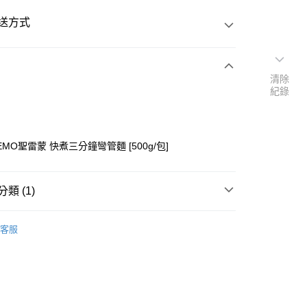
送方式
清除
次付款
紀錄
付款
REMO聖雷蒙 快煮三分鐘彎管麵 [500g/包]
類 (1)
├調味料/香料
客服
y