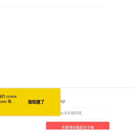
付款
0
家取貨
0
付款
0
1取貨
0
 cookie
50
kie 聲明
我知道了
官方APP
自取 (常溫)
免費傳送載點至手機