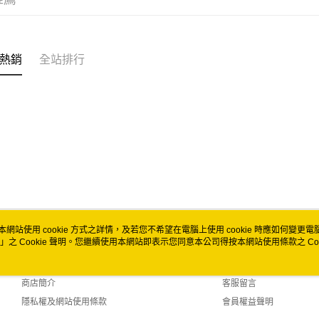
運送方式
全家取貨
每筆NT$6
熱銷
全站排行
付款後全
每筆NT$6
7-11取貨
每筆NT$6
付款後7-1
每筆NT$6
宅配
本網站使用 cookie 方式之詳情，及若您不希望在電腦上使用 cookie 時應如何變更電腦的
每筆NT$1
」之 Cookie 聲明。您繼續使用本網站即表示您同意本公司得按本網站使用條款之 Coo
關於我們
客服資訊
付款後門市
品牌故事
購物說明
免運費
商店簡介
客服留言
隱私權及網站使用條款
會員權益聲明