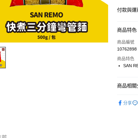
付款與運
付款方式
商品特色
信用卡一
商品編號
10762898
超商取貨
商品特色
LINE Pay
SAN 
Apple Pay
商品相關分
街口支付
⭐️【雜糧】
悠遊付
分享
Google Pa
ATM付款
推薦