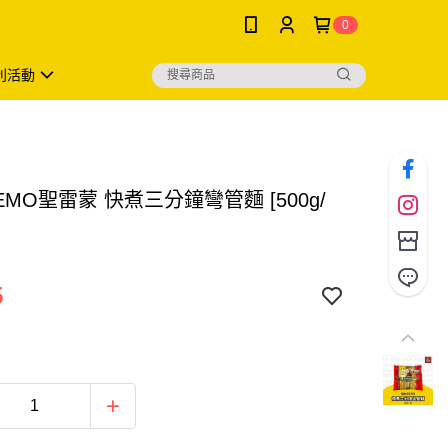
0
利活動
REMO聖雷蒙 快煮三分鐘彎管麵 [500g/
5