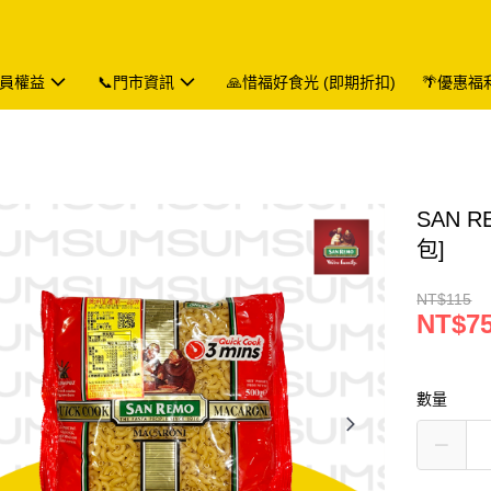
會員權益
📞門市資訊
🙏惜福好食光 (即期折扣)
🌴優惠福
SAN 
包]
NT$115
NT$7
數量