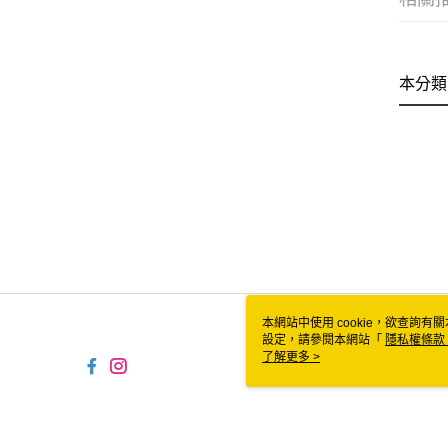
本分類
本網站中使用 cookie，欲查詢有關
設定，請參閱本網站「
隱私權條款
使用 cookie。
了解更多 >