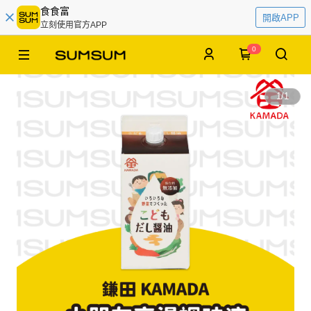
食食富
開啟APP
立刻使用官方APP
0
1
/
1