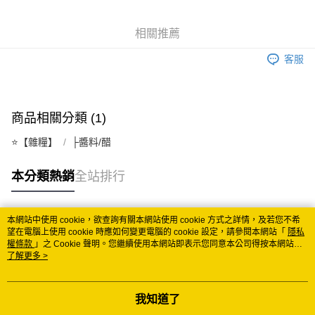
悠遊付
相關推薦
Google Pay
客服
ATM付款
運送方式
商品相關分類 (1)
全家取貨付款
⭐️【雜糧】
├醬料/醋
每筆NT$60
付款後全家取貨
本分類熱銷
全站排行
每筆NT$60
7-11取貨付款
本網站中使用 cookie，欲查詢有關本網站使用 cookie 方式之詳情，及若您不希
熱門標籤
望在電腦上使用 cookie 時應如何變更電腦的 cookie 設定，請參閱本網站「
隱私
每筆NT$60
權條款
」之 Cookie 聲明。您繼續使用本網站即表示您同意本公司得按本網站使
用條款之 Cookie 聲明使用 cookie。
了解更多 >
付款後7-11取貨
每筆NT$60
我知道了
宅配