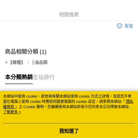
悠遊付
相關推薦
Google Pay
客服
ATM付款
運送方式
商品相關分類 (1)
全家取貨付款
⭐️【雜糧】
├油品類
每筆NT$60
付款後全家取貨
本分類熱銷
全站排行
每筆NT$60
7-11取貨付款
本網站中使用 cookie，欲查詢有關本網站使用 cookie 方式之詳情，及若您不希
熱門標籤
望在電腦上使用 cookie 時應如何變更電腦的 cookie 設定，請參閱本網站「
隱私
每筆NT$60
權條款
」之 Cookie 聲明。您繼續使用本網站即表示您同意本公司得按本網站使
用條款之 Cookie 聲明使用 cookie。
了解更多 >
付款後7-11取貨
每筆NT$60
我知道了
宅配