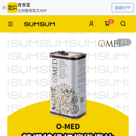
食食富
開啟APP
立刻使用官方APP
0
1
/
1