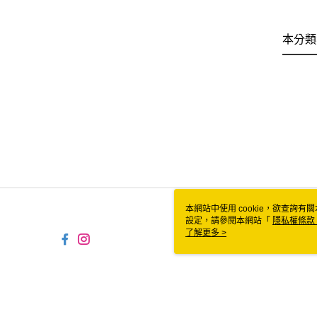
本分類
本網站中使用 cookie，欲查詢有關
設定，請參閱本網站「
隱私權條款
使用 cookie。
了解更多 >