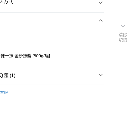
送方式
次付款
清除
紀錄
付款
O抹一抹 金沙抹醬 [800g/罐]
類 (1)
果醬】
├果醬/抹醬
客服
y