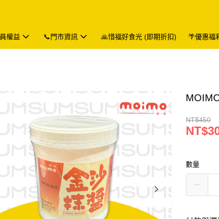
會員權益
📞門市資訊
🙏惜福好食光 (即期折扣)
🌴優惠福
MOIM
NT$450
NT$3
數量