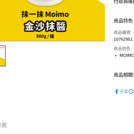
付款與運
付款方式
商品特色
信用卡一
商品編號
10762951
超商取貨
商品特色
LINE Pay
MOIM
Apple Pay
商品相關分
街口支付
⭐️【內餡/
悠遊付
分享
Google Pa
ATM付款
推薦
運送方式