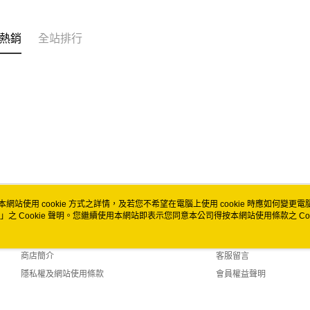
全家取貨
每筆NT$6
熱銷
全站排行
付款後全
每筆NT$6
7-11取貨
每筆NT$6
付款後7-1
每筆NT$6
宅配
本網站使用 cookie 方式之詳情，及若您不希望在電腦上使用 cookie 時應如何變更電腦的
每筆NT$1
」之 Cookie 聲明。您繼續使用本網站即表示您同意本公司得按本網站使用條款之 Coo
關於我們
客服資訊
付款後門市
品牌故事
購物說明
免運費
商店簡介
客服留言
隱私權及網站使用條款
會員權益聲明
聯絡我們