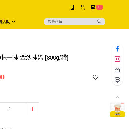
0
利活動
O抹一抹 金沙抹醬 [800g/罐]
00