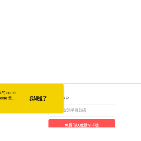
付款
0
家取貨
0
付款
0
1取貨
0
 cookie
50
kie 聲明
我知道了
官方APP
自取 (常溫)
免費傳送載點至手機