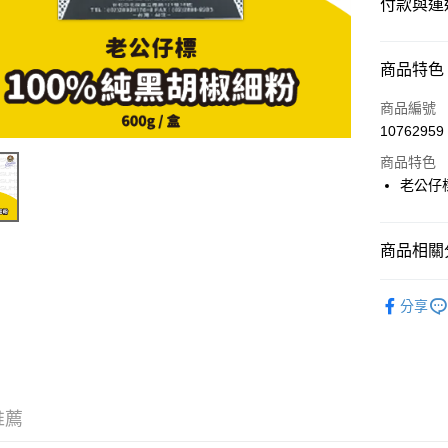
付款與運
付款方式
商品特色
信用卡一
商品編號
10762959
超商取貨
商品特色
LINE Pay
老公仔標
Apple Pay
商品相關分
街口支付
⭐️【雜糧】
悠遊付
分享
Google Pa
ATM付款
推薦
運送方式