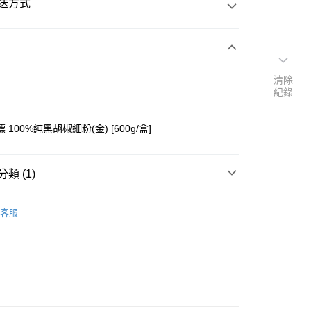
送方式
次付款
清除
紀錄
付款
 100%純黑胡椒細粉(金) [600g/盒]
類 (1)
├調味料/香料
客服
y