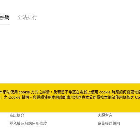
全家取貨
每筆NT$6
熱銷
全站排行
付款後全
每筆NT$6
7-11取貨
每筆NT$6
付款後7-1
每筆NT$6
宅配
本網站使用 cookie 方式之詳情，及若您不希望在電腦上使用 cookie 時應如何變更電腦的
每筆NT$1
」之 Cookie 聲明。您繼續使用本網站即表示您同意本公司得按本網站使用條款之 Coo
關於我們
客服資訊
付款後門市
品牌故事
購物說明
免運費
商店簡介
客服留言
隱私權及網站使用條款
會員權益聲明
聯絡我們