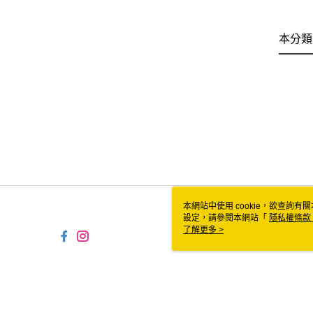
本分類
本網站中使用 cookie，欲查詢有關
設定，請參閱本網站「
隱私權條款
使用 cookie。
了解更多 >