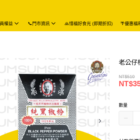
會員權益
📞門市資訊
🙏惜福好食光 (即期折扣)
🌴優惠福
老公仔標
NT$510
NT$3
數量