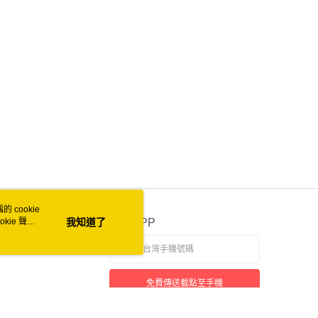
付款
0
家取貨
0
付款
0
1取貨
0
 cookie
50
kie 聲明
我知道了
官方APP
自取 (常溫)
免費傳送載點至手機