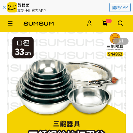
食食富
開啟APP
立刻使用官方APP
0
1
/
1