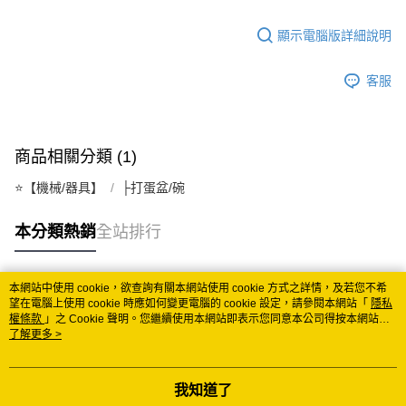
宅配
顯示電腦版詳細說明
每筆NT$150
常溫離島宅配 (小琉球.蘭嶼除外)
客服
每筆NT$350
付款後門市自取 (常溫)
商品相關分類 (1)
免運費
⭐️【機械/器具】
├打蛋盆/碗
本分類熱銷
全站排行
本網站中使用 cookie，欲查詢有關本網站使用 cookie 方式之詳情，及若您不希
熱門標籤
望在電腦上使用 cookie 時應如何變更電腦的 cookie 設定，請參閱本網站「
隱私
權條款
」之 Cookie 聲明。您繼續使用本網站即表示您同意本公司得按本網站使
用條款之 Cookie 聲明使用 cookie。
了解更多 >
我知道了