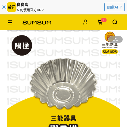
食食富
開啟APP
立刻使用官方APP
0
1
/
1