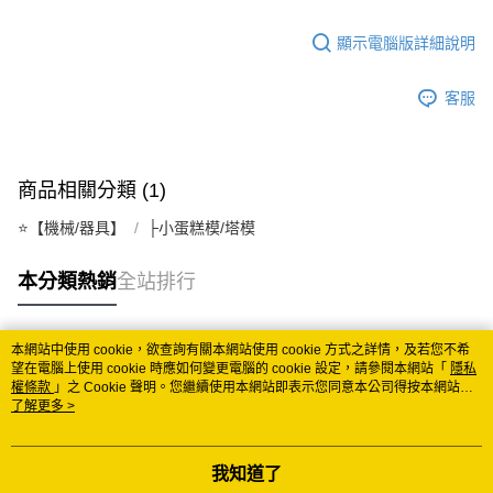
宅配
顯示電腦版詳細說明
每筆NT$150
常溫離島宅配 (小琉球.蘭嶼除外)
客服
每筆NT$350
付款後門市自取 (常溫)
商品相關分類 (1)
免運費
⭐️【機械/器具】
├小蛋糕模/塔模
本分類熱銷
全站排行
本網站中使用 cookie，欲查詢有關本網站使用 cookie 方式之詳情，及若您不希
熱門標籤
望在電腦上使用 cookie 時應如何變更電腦的 cookie 設定，請參閱本網站「
隱私
權條款
」之 Cookie 聲明。您繼續使用本網站即表示您同意本公司得按本網站使
用條款之 Cookie 聲明使用 cookie。
了解更多 >
我知道了