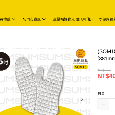
會員權益
📞門市資訊
🙏惜福好食光 (即期折扣)
🌴優惠福
(SOM
[381m
NT$600
NT$4
數量