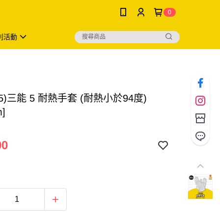
0
利活動
15)三能 5 耐熱手套 (耐熱小於94度)
m]
00