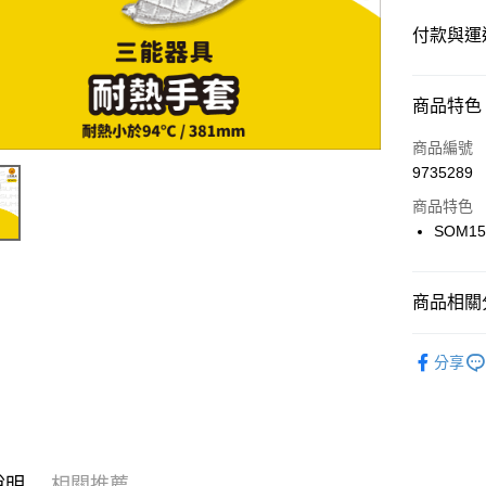
付款與運
付款方式
商品特色
信用卡一
商品編號
9735289
超商取貨
商品特色
LINE Pay
SOM15
Apple Pay
商品相關分
街口支付
⭐️【機械/
悠遊付
分享
Google Pa
ATM付款
說明
相關推薦