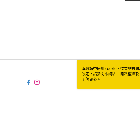
本網站中使用 cookie，欲查詢有關
設定，請參閱本網站「
隱私權條款
使用 cookie。
了解更多 >
TYO-TW-MWEBG132 Web2.0 De
© 2026 by 食食富有限公司