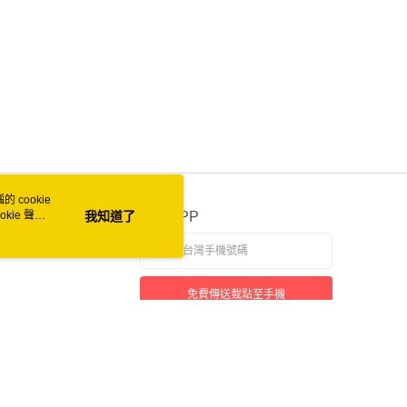
 cookie
kie 聲明
我知道了
官方APP
免費傳送載點至手機
本站最佳瀏覽環境請使用 Google Chrome、Firefox 或 Edge 以上版本