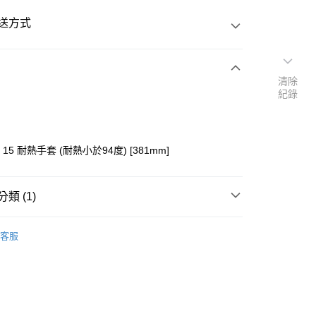
送方式
清除
次付款
紀錄
付款
 15 耐熱手套 (耐熱小於94度) [381mm]
類 (1)
器具】
├廚師服/隔熱手套
客服
y