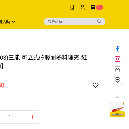
0
利活動
2403)三能 可立式矽膠耐熱料理夾-紅
m]
60