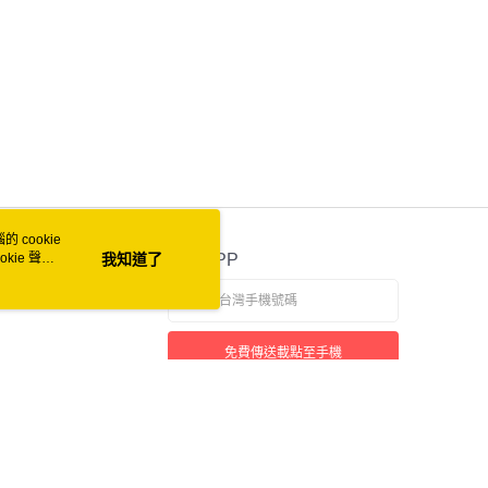
 cookie
kie 聲明
我知道了
官方APP
免費傳送載點至手機
本站最佳瀏覽環境請使用 Google Chrome、Firefox 或 Edge 以上版本