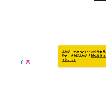
本網站中使用 cookie，欲查詢有關
設定，請參閱本網站「
隱私權條款
使用 cookie。
了解更多 >
TW-MWG1-61-98 Web2.0 Defaul
© 2026 by 食食富有限公司