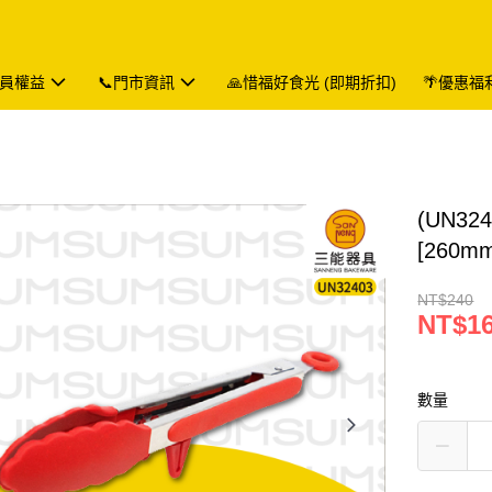
會員權益
📞門市資訊
🙏惜福好食光 (即期折扣)
🌴優惠福
(UN3
[260m
NT$240
NT$1
數量