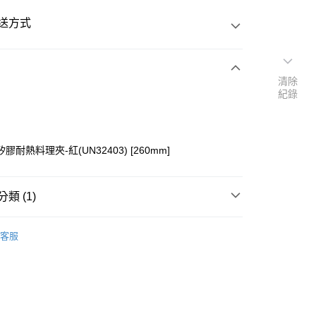
送方式
清除
次付款
紀錄
付款
膠耐熱料理夾-紅(UN32403) [260mm]
類 (1)
器具】
├料理夾
客服
y