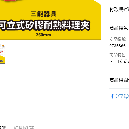
付款與運
付款方式
商品特色
信用卡一
商品編號
9735366
超商取貨
商品特色
LINE Pay
可立式矽
Apple Pay
商品相關分
街口支付
⭐️【機械/
悠遊付
分享
Google Pa
ATM付款
說明
相關推薦