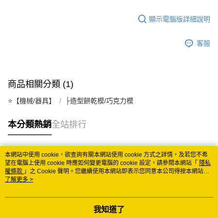
宅配
顯示電腦版詳細說明
每筆NT$150
常溫離島宅配 (小琉球.蘭嶼除外)
客服
每筆NT$350
付款後門市自取 (常溫)
商品相關分類 (1)
免運費
⭐️【機械/器具】
├造型餅乾模/巧克力模
本分類熱銷
全站排行
本網站中使用 cookie，欲查詢有關本網站使用 cookie 方式之詳情，及若您不希
熱門標籤
望在電腦上使用 cookie 時應如何變更電腦的 cookie 設定，請參閱本網站「
隱私
權條款
」之 Cookie 聲明。您繼續使用本網站即表示您同意本公司得按本網站使
用條款之 Cookie 聲明使用 cookie。
了解更多 >
我知道了