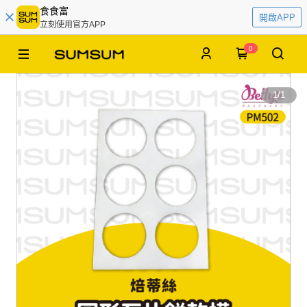
食食富
開啟APP
立刻使用官方APP
0
1
/
1