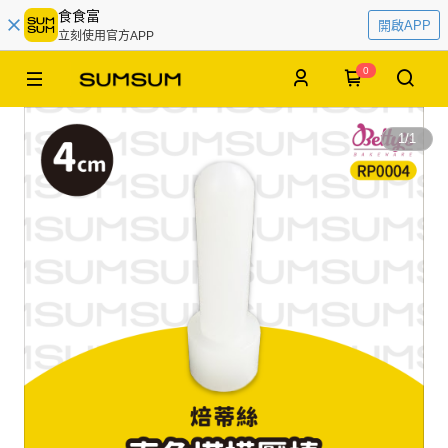
食食富
開啟APP
立刻使用官方APP
0
1
/
1