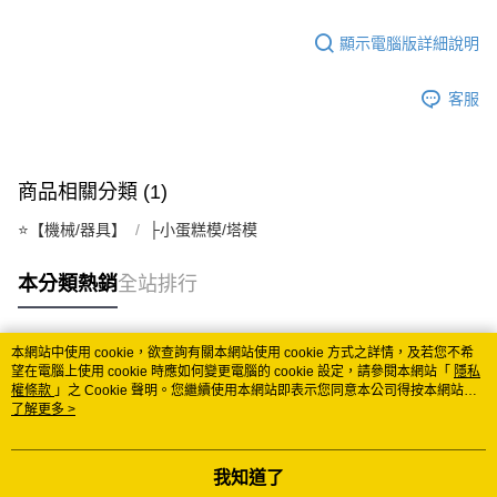
宅配
顯示電腦版詳細說明
每筆NT$150
常溫離島宅配 (小琉球.蘭嶼除外)
客服
每筆NT$350
付款後門市自取 (常溫)
商品相關分類 (1)
免運費
⭐️【機械/器具】
├小蛋糕模/塔模
本分類熱銷
全站排行
本網站中使用 cookie，欲查詢有關本網站使用 cookie 方式之詳情，及若您不希
熱門標籤
望在電腦上使用 cookie 時應如何變更電腦的 cookie 設定，請參閱本網站「
隱私
權條款
」之 Cookie 聲明。您繼續使用本網站即表示您同意本公司得按本網站使
用條款之 Cookie 聲明使用 cookie。
了解更多 >
我知道了